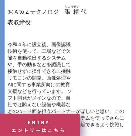
ちょうせい
㈱ＡtoＺテクノロジ
張 精
代
表取締役
令和４年に設立後、画像認識
技術を使って、工場などで欠
陥を自動検出するシステム
や、手の動きなどを認識して
接触せずに操作できる非接触
リモコンの開発、画像処理や
AIに関する事業所向けの教育
支援などを行っています。 ソ
フト開発がメインなので、自
社では賄えない設備や機器な
どのハード面を担うパートナーがほしいと思い、この
プログラムに応募しました。システムを使ってさらに
ENTRY
いい商品を作り、社会の発展に貢献できるよう挑戦し
エントリーはこちら
続けたいです。